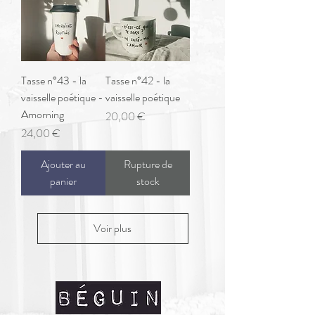
Tasse n°43 - la
Tasse n°42 - la
vaisselle poétique -
vaisselle poétique
Amorning
Prix
20,00 €
Prix
24,00 €
Ajouter au
Rupture de
panier
stock
Voir plus