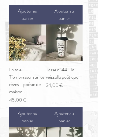
Ajouter au
Ajouter au
panier
panier
La taie :
Tasse n°44 - la
T’embrasser sur les
vaisselle poétique
rêves - poésie de
Prix
24,00 €
maison -
Prix
45,00 €
Ajouter au
Ajouter au
panier
panier