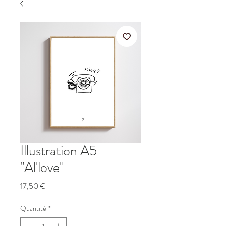
Illustration A5
"Al'love"
Prix
17,50 €
Quantité
*