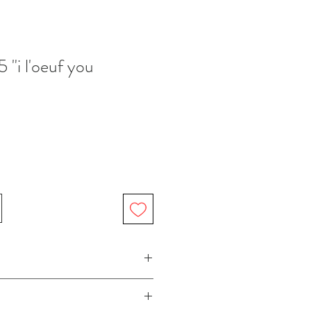
5 "i l'oeuf you
 Atelier Béguin / Béguin Art imprimée