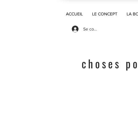
ACCUEIL
LE CONCEPT
LA B
Se connecter
choses po