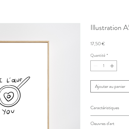
Illustration A
Prix
17,50 €
Quantité
*
Ajouter au panier
Caractéristiques
•
Illustration originale
de
Oeuvres d'art
sur cette affiche.