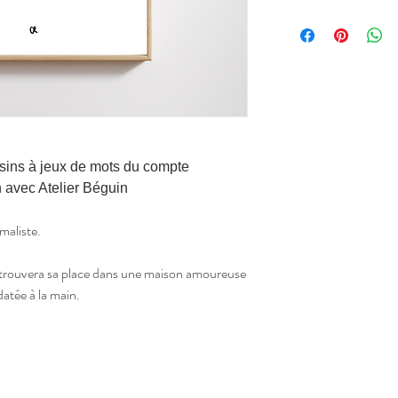
•
Format A5 :
15x21 cm
Illustrations signées e
• Vendue sans cadre mai
dans un cadre 15x21 soit
partout
• Affiche
imprimée à Mar
blanc cassé.
• Livraison en lettre ve
• Idéal pour décorer se
essins à jeux de mots du compte
 avec Atelier Béguin
imaliste.
 trouvera sa place dans une maison amoureuse
datée à la main.