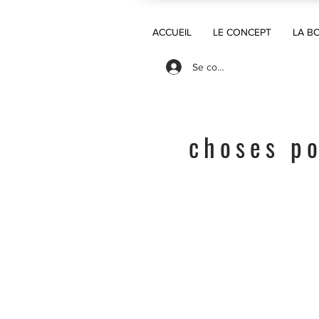
ACCUEIL
LE CONCEPT
LA B
Se connecter
choses po