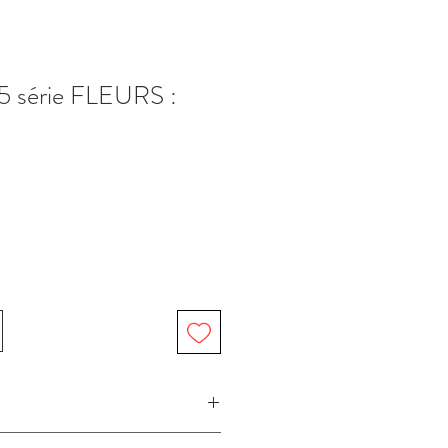
 A5 série FLEURS :
 Atelier Béguin / Béguin Art imprimée