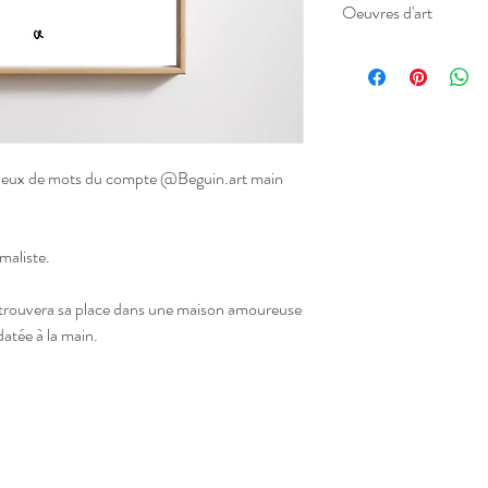
Oeuvres d'art
sur cette affiche.
•
Format A5 :
15x21 cm
Illustrations signées e
• Vendue sans cadre mai
dans un cadre 15x21 soit
partout
• Affiche
imprimée à Mar
blanc cassé.
s à jeux de mots du compte @Beguin.art main
• Livraison en lettre ve
• Idéal pour décorer se
imaliste.
 trouvera sa place dans une maison amoureuse
datée à la main.