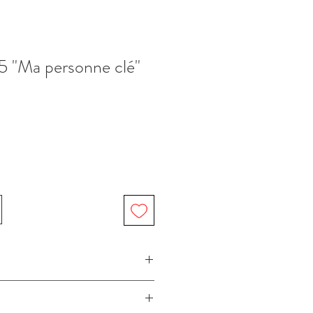
A5 "Ma personne clé"
 Atelier Béguin / Béguin Art imprimée