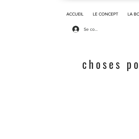
ACCUEIL
LE CONCEPT
LA B
Se connecter
choses po