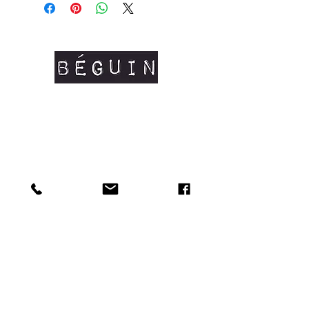
hommes)
Grammage: 145 g/m²
Composition: 100% coton peigné
organique certifié OCS #coton bio
Manches courtes
Coutures latérales
Col en côtes fines
Renfort d'épaule à épaule
Tailles disponibles: XS/S/M/L/XL
Doux au toucher et matière résistante.