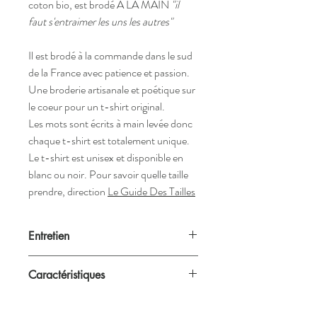
coton bio, est brodé A LA MAIN
"il
faut s'entraimer les uns les autres"
Il est brodé à la commande dans le sud
de la France avec patience et passion.
Une broderie artisanale et poétique sur
le coeur pour un t-shirt original.
Les mots sont écrits à main levée donc
chaque t-shirt est totalement unique.
Le t-shirt est unisex et disponible en
blanc ou noir. Pour savoir quelle taille
prendre, direction
Le Guide Des Tailles
Entretien
Nos créations passent à la machine à 40°C
Caractéristiques
mais nous recommandons néanmoins un
lavage à la main.
Blanc ou noir
Unisex (convient aux femmes et aux