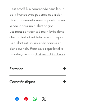
Il est brodé à la commande dans le sud
de la France avec patience et passion.
Une broderie artisanale et poétique sur
le coeur pour un t-shirt original.
Les mots sont écrits à main levée donc
chaque t-shirt est totalement unique.
Le t-shirt est unisex et disponible en
blanc ou noir. Pour savoir quelle taille
prendre, direction
Le Guide Des Tailles
Entretien
Nos créations passent à la machine à 40°C
Caractéristiques
mais nous recommandons néanmoins un
lavage à la main.
Blanc ou noir
Unisex (convient aux femmes et aux
hommes)
Grammage: 145 g/m²