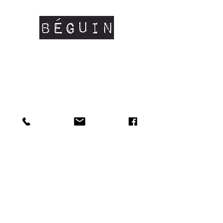
Composition: 100% coton peigné
organique certifié OCS #coton bio
Manches courtes
Coutures latérales
Col en côtes fines
Renfort d'épaule à épaule
Tailles disponibles: XS/S/M/L/XL
Doux au toucher et matière résistante.