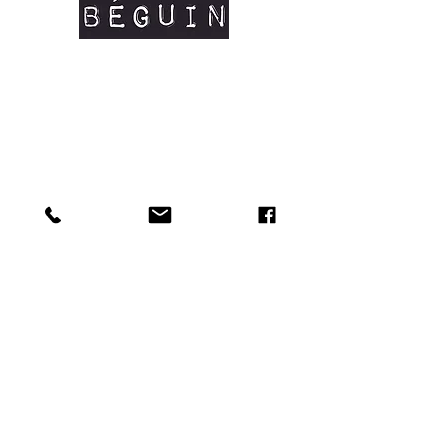
organique certifié OCS #coton bio
Manches courtes
Coutures latérales
Col en côtes fines
Renfort d'épaule à épaule
Tailles disponibles: XS/S/M/L/XL
Doux au toucher et matière résistante.