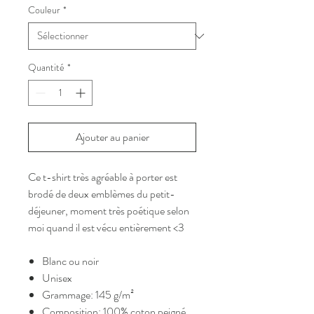
Couleur
*
Quantité
*
Ajouter au panier
Ce t-shirt très agréable à porter est
brodé de deux emblèmes du petit-
déjeuner, moment très poétique selon
moi quand il est vécu entièrement <3
Blanc ou noir
Unisex
Grammage: 145 g/m²
Composition: 100% coton peigné