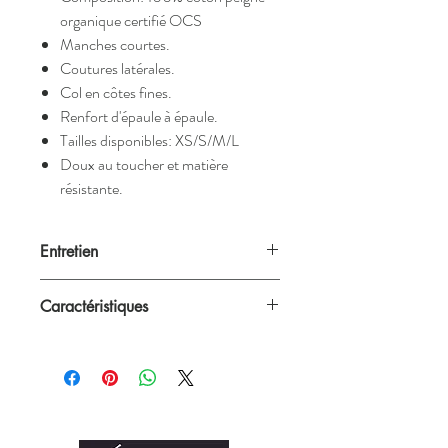
organique certifié OCS
Manches courtes.
Coutures latérales.
Col en côtes fines.
Renfort d'épaule à épaule.
Tailles disponibles: XS/S/M/L
Doux au toucher et matière
résistante.
Entretien
Nos créations passent à la machine à 40°C
Caractéristiques
mais nous recommandons néanmoins un
lavage à la main.
Blanc ou noir
Unisex (convient aux femmes et aux
hommes)
Grammage: 145 g/m²
Composition: 100% coton peigné